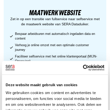
MAATWERK WEBSITE
Zet in op een transitie van fullservice naar selfservice met
de maatwerk website van SERA Dataduiker.
Bespaar arbeidsuren met automatisch ingeladen data en
content
Verhoog je online omzet met een optimale customer
journey
Faciliteer selfservice met het online klantenportaal (MIJN-
Omgeving)
ONTDEK MEER
NIEUW
Deze website maakt gebruik van cookies
We gebruiken cookies om content en advertenties te
MANAGEMENTINFORMATIE PLATFORM
personaliseren, om functies voor social media te bieden
Maak datagedreven beslissingen door diepgaande
en om ons websiteverkeer te analyseren. Ook delen we
inzichten, data-analyses en realtime rapportages.