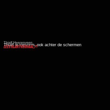
Thialf Heerenveen
Thialf in topvorm, ook achter de schermen
LEES KLANTVERHAAL