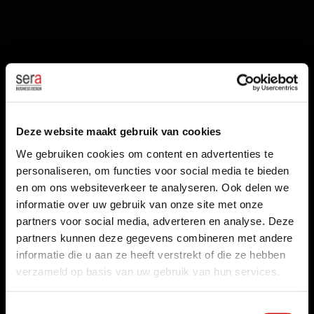
Deze website maakt gebruik van cookies
We gebruiken cookies om content en advertenties te
personaliseren, om functies voor social media te bieden
en om ons websiteverkeer te analyseren. Ook delen we
Dienst Justitiële Inrichtingen (DJI)
DJI vindt lokaal talent
informatie over uw gebruik van onze site met onze
LEES KLANTVERHAAL
partners voor social media, adverteren en analyse. Deze
partners kunnen deze gegevens combineren met andere
informatie die u aan ze heeft verstrekt of die ze hebben
verzameld op basis van uw gebruik van hun services.
Toestemmingsselectie