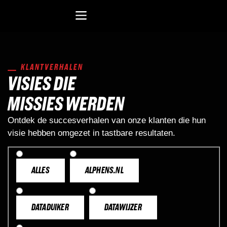
Recreatiesoftware Dataduiker (NL)
Recreatiesoftware Dataduiker (BE)
Onderwijssoftware Datawijzer
Bedrijfssoftware ERP
KLANTVERHALEN
VISIES DIE
MISSIES WERDEN
Ontdek de succesverhalen van onze klanten die hun
visie hebben omgezet in tastbare resultaten.
ALLES
ALPHENS.NL
DATADUIKER
DATAWIJZER