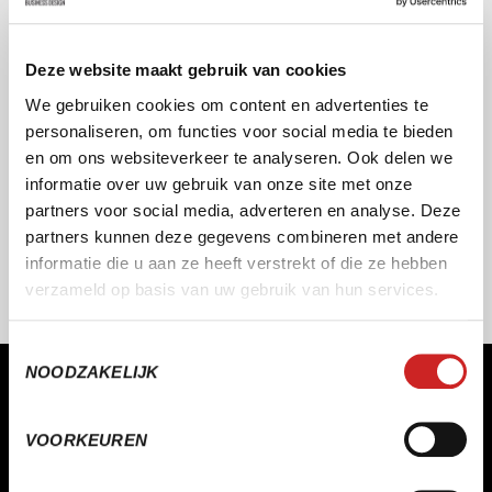
KWALITEIT ALS STANDAARD
Onze producten en diensten ontwikkelen wij aan de hand
Deze website maakt gebruik van cookies
van de modernste richtlijnen, kwalitatieve normeringen en
We gebruiken cookies om content en advertenties te
professionele certificeringen.
personaliseren, om functies voor social media te bieden
en om ons websiteverkeer te analyseren. Ook delen we
informatie over uw gebruik van onze site met onze
partners voor social media, adverteren en analyse. Deze
partners kunnen deze gegevens combineren met andere
informatie die u aan ze heeft verstrekt of die ze hebben
verzameld op basis van uw gebruik van hun services.
Toestemmingsselectie
NOODZAKELIJK
MAAKT WERKEN LEUKER EN MAKKELIJKER
VOORKEUREN
Of het nu gaat om sport & recreatie, onderwijs,
verhuur of lokale media – SERA maakt software die