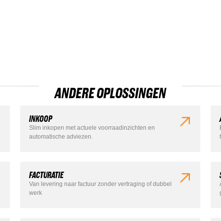
ANDERE OPLOSSINGEN
INKOOP
Slim inkopen met actuele voorraadinzichten en
automatische adviezen.
FACTURATIE
Van levering naar factuur zonder vertraging of dubbel
werk