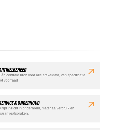
ARTIKELBEHEER
Eén centrale bron voor alle artikeldata, van specificatie
tot voorraad
SERVICE & ONDERHOUD
Altijd inzicht in onderhoud, materiaalverbruik en
garantieafspraken.