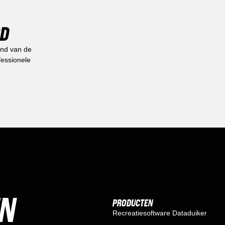
RD
and van de
fessionele
EN
PRODUCTEN
Recreatiesoftware Dataduiker