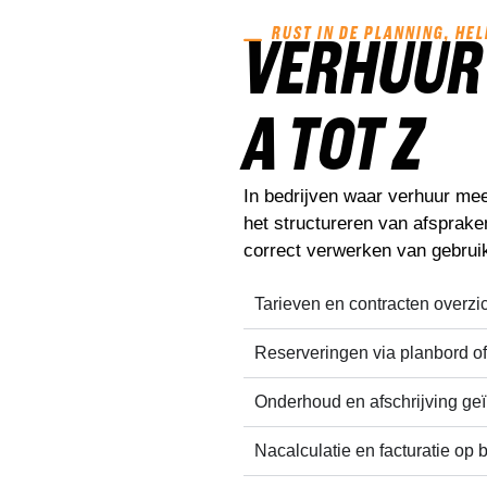
RUST IN DE PLANNING, HE
VERHUUR
A TOT Z
In bedrijven waar verhuur meer
het structureren van afsprake
correct verwerken van gebrui
Tarieven en contracten
overzic
Reserveringen
via planbord o
Onderhoud en afschrijving
geï
Nacalculatie en facturatie
op b