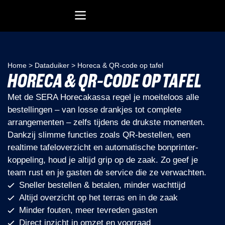
Recreatiesoftware Dataduiker (NL)
Recreatiesoftware Dataduiker (BE)
Onderwijssoftware Datawijzer
Bedrijfssoftware ERP
Home
>
Dataduiker
>
Horeca & QR-code op tafel
HORECA & QR-CODE OP TAFEL
Met de SERA Horecakassa regel je moeiteloos alle
bestellingen – van losse drankjes tot complete
arrangementen – zelfs tijdens de drukste momenten.
Dankzij slimme functies zoals QR-bestellen, een
realtime tafeloverzicht en automatische bonprinter-
koppeling, houd je altijd grip op de zaak. Zo geef je
team rust en je gasten de service die ze verwachten.
Sneller bestellen & betalen, minder wachttijd
Altijd overzicht op het terras en in de zaak
Minder fouten, meer tevreden gasten
Direct inzicht in omzet en voorraad