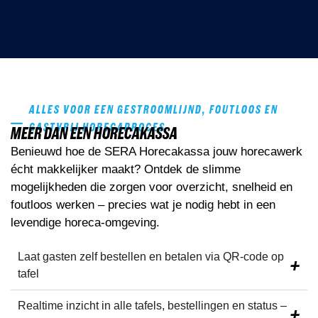
ALLES VOOR EEN GESTROOMLIJND, FOUTLOOS EN
GASTVRIJ HORECAPROCES
MEER DAN EEN HORECAKASSA
Benieuwd hoe de SERA Horecakassa jouw horecawerk
écht makkelijker maakt? Ontdek de slimme
mogelijkheden die zorgen voor overzicht, snelheid en
foutloos werken – precies wat je nodig hebt in een
levendige horeca-omgeving.
Laat gasten zelf bestellen en betalen via
QR-code op
tafel
Realtime inzicht
in alle tafels, bestellingen en status –