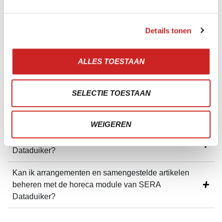
VEELGESTELDE VRAGEN
Wat zijn de belangrijkste functies van het
Details tonen
kassasysteem in de horeca module van SERA
Dataduiker?
ALLES TOESTAAN
Hoe kan de horeca module van SERA Dataduiker
helpen bij het beheren van evenementen en verhuur?
SELECTIE TOESTAAN
Kan ik met de horeca module van SERA Dataduiker
ook mijn voorraad beheren?
WEIGEREN
Hoe werkt de QR-code op tafel module van SERA
Dataduiker?
Kan ik arrangementen en samengestelde artikelen
beheren met de horeca module van SERA
Dataduiker?