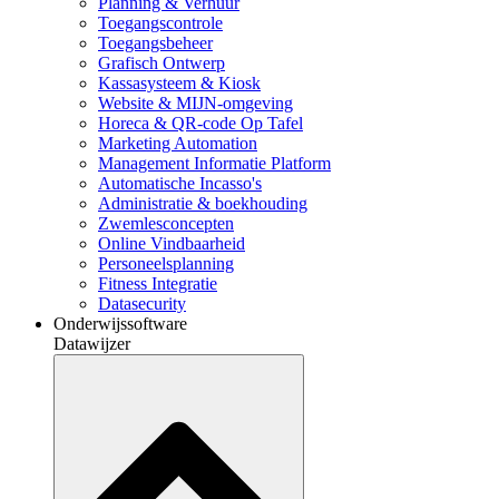
Planning & Verhuur
Toegangscontrole
Toegangsbeheer
Grafisch Ontwerp
Kassasysteem & Kiosk
Website & MIJN-omgeving
Horeca & QR-code Op Tafel
Marketing Automation
Management Informatie Platform
Automatische Incasso's
Administratie & boekhouding
Zwemlesconcepten
Online Vindbaarheid
Personeelsplanning
Fitness Integratie
Datasecurity
Onderwijssoftware
Datawijzer