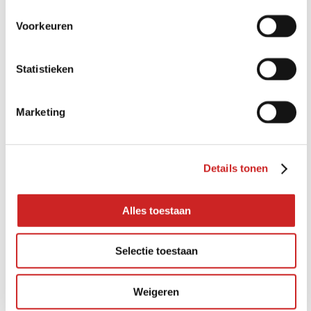
Het lokale nieuws- en communicatieplatform voor Alphen aan
den Rijn en omgeving.
Voorkeuren
MEER OVER ALPHENS.NL
Advertorials
Banners
Statistieken
Vacatures
Cityscherm
Social media
Marketing
Jaarplannen
Campagnes
Details tonen
Alles toestaan
Selectie toestaan
Over ons
Sluit Over ons
Weigeren