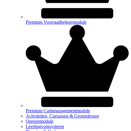
Premium Voorraadbeheermodule
Premium Cashmanagementmodule
Activiteiten, Cursussen & Groepslessen
Oproepmodule
Leerlingvolgsysteem