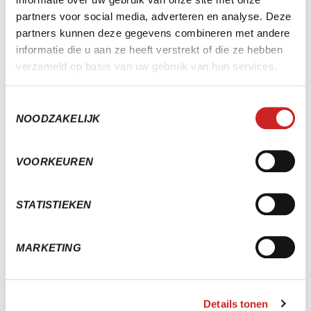
partners voor social media, adverteren en analyse. Deze
Wat gebeurt er bij een stornering?
partners kunnen deze gegevens combineren met andere
Krijg ik inzicht in betaalstatussen?
informatie die u aan ze heeft verstrekt of die ze hebben
verzameld op basis van uw gebruik van hun services.
Kunnen klanten hun eigen machtiging of betaalwijze
wijzigen?
Toestemmingsselectie
NOODZAKELIJK
Werkt het met elke bank?
Kan ik ook losse incasso’s aanmaken, bijvoorbeeld
VOORKEUREN
voor diplomakosten?
STATISTIEKEN
MARKETING
ANDERE OPLOSSINGEN
PREMIUM MODULE QR-CODE OP TAFEL
Wachtrijen verkorten, de werkdruk verlagen
Details tonen
en jouw gasten meer gemak bieden