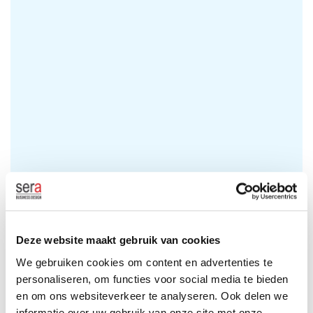
Deze website maakt gebruik van cookies
We gebruiken cookies om content en advertenties te
VEELGESTELDE VRAGEN
personaliseren, om functies voor social media te bieden
en om ons websiteverkeer te analyseren. Ook delen we
Kan ik incasso’s automatisch laten verlengen?
informatie over uw gebruik van onze site met onze