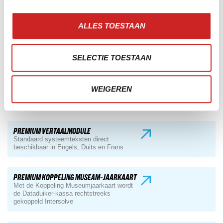
ALLES TOESTAAN
PREMIUM KINDVRIENDELIJKE
ZWEMLESBELEVING
Voeg een speelse belevingslaag toe aan het
Leerlingvolgsysteem
SELECTIE TOESTAAN
PREMIUM MODULE TWEEDE SCHERM BIJ
WEIGEREN
KASSA
Alle scans live in beeld bij de kassa
PREMIUM VERTAALMODULE
Standaard systeemteksten direct
beschikbaar in Engels, Duits en Frans
PREMIUM KOPPELING MUSEAM-JAARKAART
Met de Koppeling Museumjaarkaart wordt
de Dataduiker-kassa rechtstreeks
gekoppeld Intersolve