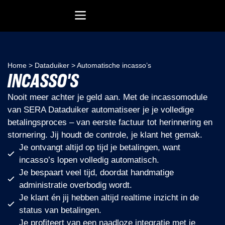
Recreatiesoftware Dataduiker (NL)
Recreatiesoftware Dataduiker (BE)
Onderwijssoftware Datawijzer
Bedrijfssoftware ERP
Home
>
Dataduiker
>
Automatische incasso’s
INCASSO'S
Nooit meer achter je geld aan. Met de incassomodule
van SERA Dataduiker automatiseer je je volledige
betalingsproces – van eerste factuur tot herinnering en
stornering. Jij houdt de controle, je klant het gemak.
Je ontvangt altijd op tijd je betalingen, want
incasso’s lopen volledig automatisch.
Je bespaart veel tijd, doordat handmatige
administratie overbodig wordt.
Je klant én jij hebben altijd realtime inzicht in de
status van betalingen.
Je profiteert van een naadloze integratie met je