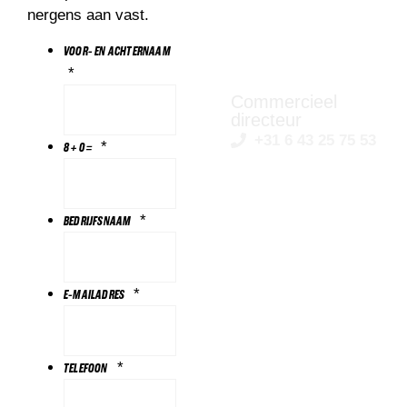
“
nergens aan vast.
JURRE VAN
VOOR- EN ACHTERNAAM
EYNDHOVEN
*
Commercieel
directeur
+31 6 43 25 75 53
*
8 + 0 =
*
BEDRIJFSNAAM
*
E-MAILADRES
*
TELEFOON