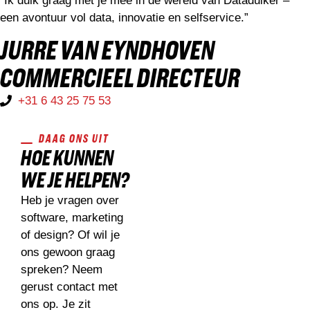
“Ik duik graag met je mee in de wereld van Dataduiker –
een avontuur vol data, innovatie en selfservice.”
JURRE VAN EYNDHOVEN
COMMERCIEEL DIRECTEUR
+31 6 43 25 75 53
DAAG ONS UIT
“BIJ SERA ZIJN WE
HOE KUNNEN
ALTIJD HONGERIG
WE JE HELPEN?
OM IN EEN NIEUWE
Heb je vragen over
UITDAGING TE
software, marketing
of design? Of wil je
BIJTEN. NEEM
ons gewoon graag
CONTACT MET ONS
spreken? Neem
gerust contact met
OP EN DAAG ONS UIT.
ons op. Je zit