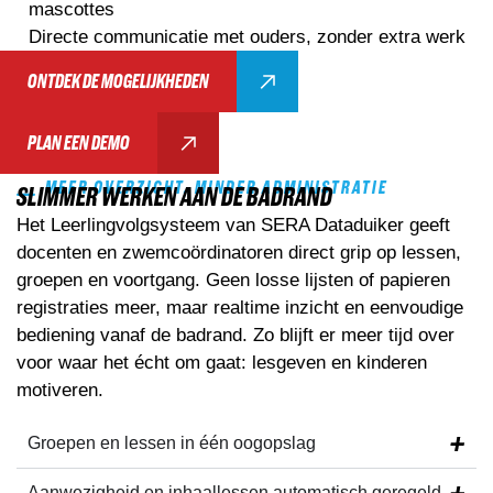
mascottes
Directe communicatie met ouders, zonder extra werk
ONTDEK DE MOGELIJKHEDEN
PLAN EEN DEMO
MEER OVERZICHT, MINDER ADMINISTRATIE
SLIMMER WERKEN AAN DE BADRAND
Het Leerlingvolgsysteem van SERA Dataduiker geeft
docenten en zwemcoördinatoren direct grip op lessen,
groepen en voortgang. Geen losse lijsten of papieren
registraties meer, maar realtime inzicht en eenvoudige
bediening vanaf de badrand. Zo blijft er meer tijd over
voor waar het écht om gaat: lesgeven en kinderen
motiveren.
Groepen en lessen
in één oogopslag
Aanwezigheid en inhaallessen
automatisch geregeld