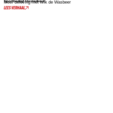
Sportbedrijf Oosterhout
Meer beleving met Wik de Wasbeer
LEES VERHAAL