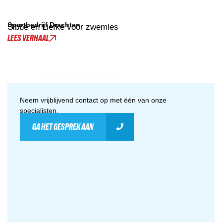
Sportbedrijf Drachten
Sibbe en Liefke voor zwemles
LEES VERHAAL
Neem vrijblijvend contact op met één van onze
specialisten.
GA HET GESPREK AAN