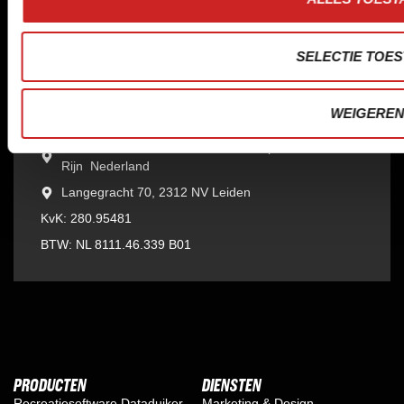
DAAG ONS UIT
+ 31 172 473430
SELECTIE TOE
info@sera.nl
Raadhuisstraat 211 2406 AC Alphen aan den Rijn
WEIGERE
Nederland
Prins Hendrikstraat 120 2405 AM Alphen aan den
Rijn Nederland
Langegracht 70, 2312 NV Leiden
KvK: 280.95481
BTW: NL 8111.46.339 B01
PRODUCTEN
DIENSTEN
Recreatiesoftware Dataduiker
Marketing & Design