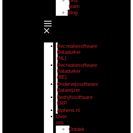
Ons
team
Blog
Recreatiesoftware
Dataduiker
(NL)
Recreatiesoftware
Dataduiker
(BE)
Onderwijssoftware
Datawijzer
Bedrijfssoftware
ERP
Alphens.nl
Over
ons
Ontdek