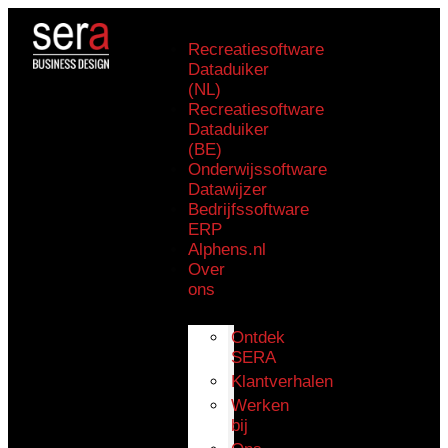
Recreatiesoftware
Dataduiker
(NL)
Recreatiesoftware
Dataduiker
(BE)
Onderwijssoftware
Datawijzer
Bedrijfssoftware
ERP
Alphens.nl
Over
ons
Ontdek
SERA
Klantverhalen
Werken
bij