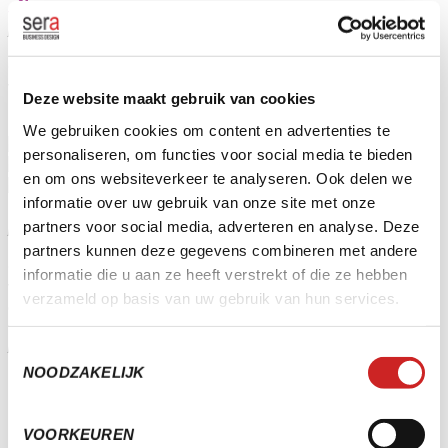
KWALITEIT ALS STANDAARD
Onze producten en diensten ontwikkelen wij aan de hand
van de modernste richtlijnen, kwalitatieve normeringen en
Deze website maakt gebruik van cookies
professionele certificeringen.
We gebruiken cookies om content en advertenties te
personaliseren, om functies voor social media te bieden
en om ons websiteverkeer te analyseren. Ook delen we
informatie over uw gebruik van onze site met onze
MAAKT WERKEN LEUKER EN MAKKELIJKER
partners voor social media, adverteren en analyse. Deze
partners kunnen deze gegevens combineren met andere
Of het nu gaat om sport & recreatie, onderwijs,
informatie die u aan ze heeft verstrekt of die ze hebben
verhuur of lokale media – SERA maakt software die
verzameld op basis van uw gebruik van hun services.
organisaties vooruitbrengt.
DAAG ONS UIT
Toestemmingsselectie
NOODZAKELIJK
VOORKEUREN