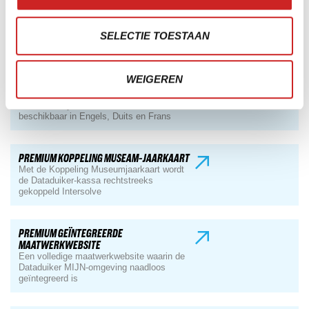
PREMIUM MODULE TWEEDE SCHERM BIJ
SELECTIE TOESTAAN
KASSA
Alle scans live in beeld bij de kassa
WEIGEREN
PREMIUM VERTAALMODULE
Standaard systeemteksten direct
beschikbaar in Engels, Duits en Frans
PREMIUM KOPPELING MUSEAM-JAARKAART
Met de Koppeling Museumjaarkaart wordt
de Dataduiker-kassa rechtstreeks
gekoppeld Intersolve
PREMIUM GEÏNTEGREERDE
MAATWERKWEBSITE
Een volledige maatwerkwebsite waarin de
Dataduiker MIJN-omgeving naadloos
geïntegreerd is