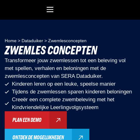
Recreatiesoftware Dataduiker (NL)
Recreatiesoftware Dataduiker (BE)
Onderwijssoftware Datawijzer
Bedrijfssoftware ERP
Home
>
Dataduiker
>
Zwemlesconcepten
ZWEMLES CONCEPTEN
Transformeer jouw zwemlessen tot een beleving vol
met spellen, verhalen en beloningen met de
zwemlesconcepten van SERA Dataduiker.
Kinderen leren op een leuke, speelse manier
Tijdens de zwemlessen sparen kinderen beloningen
Creeër een complete zwembeleving met het
Kindvriendelijke Leerlingvolgsysteem
PLAN EEN DEMO
ONTDEK DE MOGELIJKHEDEN