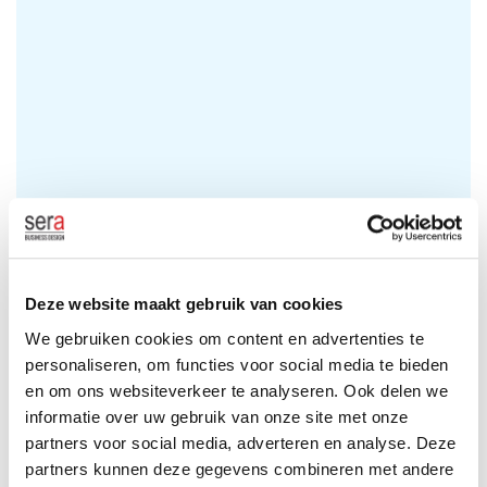
VEELGESTELDE VRAGEN
Kunnen we het creëren van de verhaallijn ook
Deze website maakt gebruik van cookies
uitbesteden?
We gebruiken cookies om content en advertenties te
personaliseren, om functies voor social media te bieden
Kun je ook je huidige verhaallijn laten
en om ons websiteverkeer te analyseren. Ook delen we
herschrijven?
informatie over uw gebruik van onze site met onze
partners voor social media, adverteren en analyse. Deze
Kunnen we het zwempaspoort zowel fysiek als
partners kunnen deze gegevens combineren met andere
digitaal laten ontwerpen?