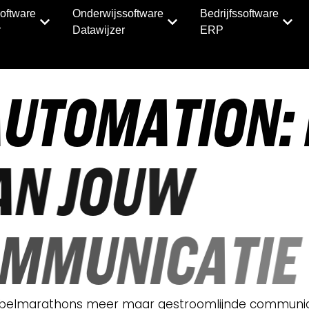
oftware
Onderwijssoftware
Bedrijfssoftware
r
Datawijzer
ERP
 van jouw zwembadcommunicatie
A
U
T
O
M
A
T
I
O
N
:
A
N
J
O
U
W
M
M
U
N
I
C
A
T
I
E
en belmarathons meer maar gestroomlijnde communicat