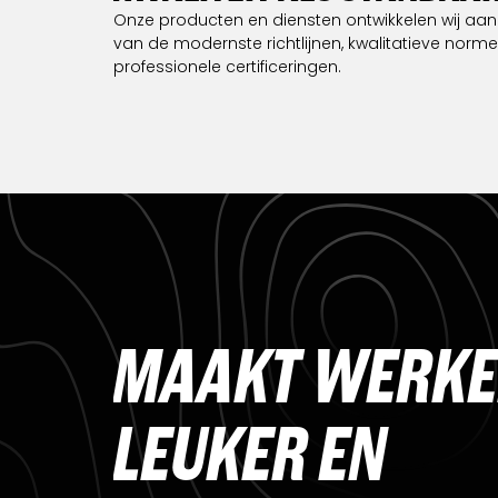
Onze producten en diensten ontwikkelen wij aa
van de modernste richtlijnen, kwalitatieve norm
professionele certificeringen.
M
A
A
K
T
W
E
R
K
E
L
E
U
K
E
R
E
N