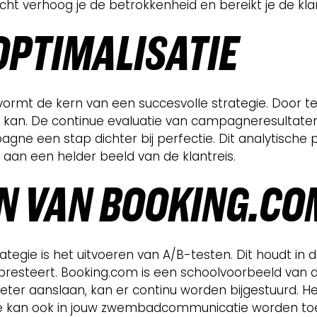
racht verhoog je de betrokkenheid en bereikt je de
OPTIMALISATIE
ormt de kern van een succesvolle strategie. Door t
ter kan. De continue evaluatie van campagneresultat
gne een stap dichter bij perfectie. Dit analytische p
 aan een helder beeld van de klantreis.
EN VAN BOOKING.CO
egie is het uitvoeren van A/B-testen. Dit houdt in 
presteert. Booking.com is een schoolvoorbeeld van de
ter aanslaan, kan er continu worden bijgestuurd. Het
ipe kan ook in jouw zwembadcommunicatie worden toe