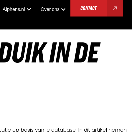
CONTACT
Alphens.nl
Over ons
D
U
I
K
I
N
D
E
ie op basis van je database. In dit artikel nemen