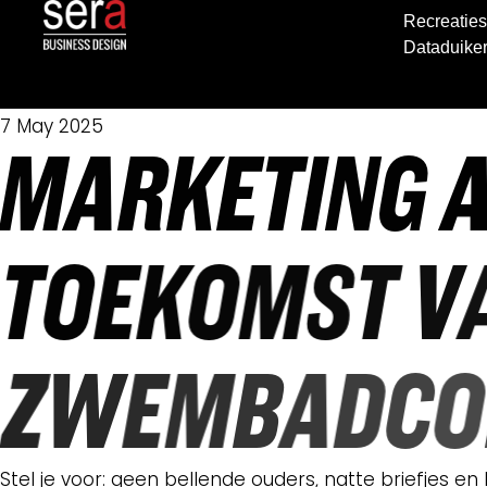
Recreaties
Dataduike
Home
>
Blog
>
Marketing automation: duik in de toekomst
Dataduiker
7 May 2025
M
A
R
K
E
T
I
N
G
T
O
E
K
O
M
S
T
V
Z
W
E
M
B
A
D
C
O
Stel je voor: geen bellende ouders, natte briefjes 