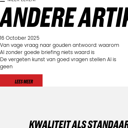
ANDERE ARTI
16 October 2025
Van vage vraag naar gouden antwoord: waarom
AI zonder goede briefing niets waard is
De vergeten kunst van goed vragen stellen AI is
geen
LEES MEER
K
W
A
L
I
T
E
I
T
A
L
S
S
T
A
N
D
A
A