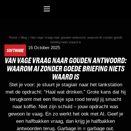
Recreatiesoftware Dataduiker (NL)
Recreatiesoftware Dataduiker (BE)
Onderwijssoftware Datawijzer
Bedrijfssoftware ERP
Home
>
Blog
>
Van vage vraag naar gouden antwoord: waarom AI zonder goede
briefing niets waard is
16 October 2025
SOFTWARE
VAN VAGE VRAAG NAAR GOUDEN ANTWOORD:
WAAROM AI ZONDER GOEDE BRIEFING NIETS
WAARD IS
Stel je voor: je stuurt je stagiair naar het tankstation
met de opdracht: “Haal wat drinken.” Grote kans dat hij
terugkomt met een flesje spa rood terwijl jij smacht
naar koffie. Niet zijn schuld – jouw opdracht was
gewoon te vaag. En zo werkt het ook met AI. Geef je
een halfbakken vraag, dan krijg je halfbakken
antwoorden terug. Garbage in = garbage out.