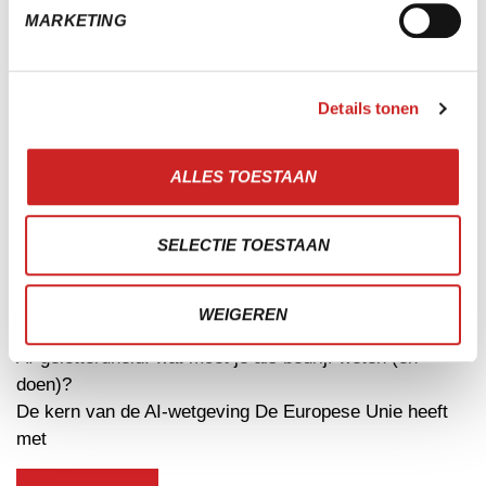
MEER LEREN?
MARKETING
ANDERE ARTIKELEN
26 September 2025
Details tonen
Stop met Magister-stalken: waarom jouw kind geen KPI
is
ALLES TOESTAAN
Magister: controle over contact Magister is ooit bedacht
als leerlingvolgsysteem,
SELECTIE TOESTAAN
LEES MEER
WEIGEREN
25 September 2025
AI-geletterdheid: wat moet je als bedrijf weten (en
doen)?
De kern van de AI-wetgeving De Europese Unie heeft
met