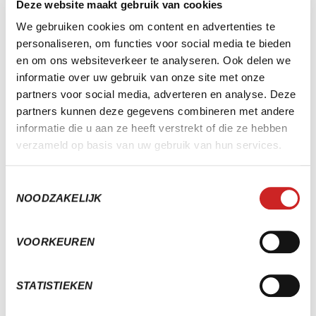
+ data + goede prompts = impact. Simpel zat.
Deze website maakt gebruik van cookies
EN NU?
We gebruiken cookies om content en advertenties te
personaliseren, om functies voor social media te bieden
Wil je AI niet alleen zien als speeltje, maar als
en om ons websiteverkeer te analyseren. Ook delen we
strategische partner? Begin bij jezelf. Leer betere
informatie over uw gebruik van onze site met onze
vragen stellen en ontdek hoe snel de kwaliteit van je
partners voor social media, adverteren en analyse. Deze
output stijgt.
partners kunnen deze gegevens combineren met andere
informatie die u aan ze heeft verstrekt of die ze hebben
👉 Wat is de eerste vraag die jij morgen scherper aan
verzameld op basis van uw gebruik van hun services.
AI gaat stellen?
Toestemmingsselectie
ARTIKEL GESCHREVEN DOOR
INHOUDSOPGAVE
NOODZAKELIJK
Wietske
wietske@sera.nl
VOORKEUREN
+31 6 18 72 25 36
STATISTIEKEN