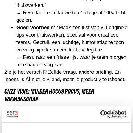
thuiswerken.”
→ Resultaat: een flauwe top-5 die je al 100x hebt
gezien.
Goed voorbeeld:
“Maak een lijst van vijf originele
tips voor thuiswerken, speciaal voor creatieve
teams. Gebruik een luchtige, humoristische toon
en voeg bij elke tip een korte uitleg toe.”
→ Resultaat: een frisse lijst waar je team morgen
mee aan de slag kan.
Zie je het verschil? Zelfde vraag, andere briefing. En
ineens is AI niet je vijand, maar je productiviteitsboost.
ONZE VISIE: MINDER HOCUS POCUS, MEER
VAKMANSCHAP
Bij SERA geloven we dat AI pas waardevol wordt als jij
de regie neemt. Niet blind vertrouwen op wat er uit de
machine rolt, maar slim sturen met de juiste vragen. AI