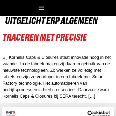
CASES CATEGORIEËN:
UITGELICHT ERP ALGEMEEN
Recreatiesoftware Dataduiker (NL)
Recreatiesoftware Dataduiker (BE)
Onderwijssoftware Datawijzer
Bedrijfssoftware ERP
TRACEREN MET PRECISIE
Bij Kornelis Caps & Closures staat innovatie hoog in het
vaandel. In de fabriek maken zij daarom gebruik van de
nieuwste technologieën. Zo werken ze volledig met
tablets en zijn ze voorloper in een fabriek met Smart
Factory technologie. Het automatiseren van
bedrijfsprocessen is hierbij essentieel. Daarvoor kwam
Kornelis Caps & Closures bij SERA terecht, […]