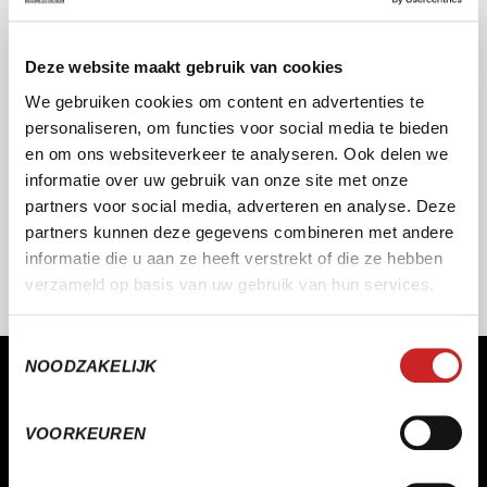
KWALITEIT ALS STANDAARD
Onze producten en diensten ontwikkelen wij aan de hand
Deze website maakt gebruik van cookies
van de modernste richtlijnen, kwalitatieve normeringen en
professionele certificeringen.
We gebruiken cookies om content en advertenties te
personaliseren, om functies voor social media te bieden
en om ons websiteverkeer te analyseren. Ook delen we
informatie over uw gebruik van onze site met onze
partners voor social media, adverteren en analyse. Deze
partners kunnen deze gegevens combineren met andere
informatie die u aan ze heeft verstrekt of die ze hebben
verzameld op basis van uw gebruik van hun services.
Toestemmingsselectie
NOODZAKELIJK
MAAKT WERKEN LEUKER EN MAKKELIJKER
VOORKEUREN
Of het nu gaat om sport & recreatie, onderwijs,
verhuur of lokale media – SERA maakt software die