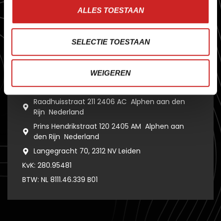
O
f
h
e
t
n
u
g
a
a
t
o
m
s
p
o
r
t
&
r
e
c
r
e
a
t
i
e
,
o
n
d
e
r
w
i
j
s
,
ALLES TOESTAAN
v
e
r
h
u
u
r
o
f
l
o
k
a
l
e
m
e
d
i
a
–
S
E
R
A
m
a
a
k
t
s
o
f
t
w
a
r
e
d
i
e
o
r
g
a
n
i
s
a
t
i
e
s
v
o
o
r
u
i
t
b
r
e
n
g
t
.
SELECTIE TOESTAAN
DAAG ONS UIT
+ 31 172 473430
WEIGEREN
info@sera.nl
Raadhuisstraat 211 2406 AC Alphen aan den
Rijn Nederland
Prins Hendrikstraat 120 2405 AM Alphen aan
den Rijn Nederland
Langegracht 70, 2312 NV Leiden
KvK: 280.95481
BTW: NL 8111.46.339 B01