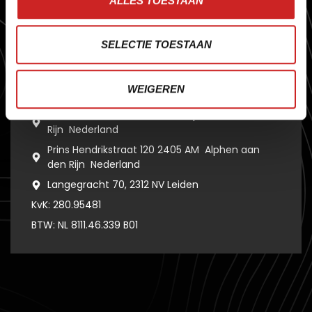
ALLES TOESTAAN
d
i
e
o
r
g
a
n
i
s
a
t
i
e
s
v
o
o
r
u
i
t
b
r
e
n
g
t
.
SELECTIE TOESTAAN
DAAG ONS UIT
+ 31 172 473430
WEIGEREN
info@sera.nl
Raadhuisstraat 211 2406 AC Alphen aan den
Rijn Nederland
Prins Hendrikstraat 120 2405 AM Alphen aan
den Rijn Nederland
Langegracht 70, 2312 NV Leiden
KvK: 280.95481
BTW: NL 8111.46.339 B01