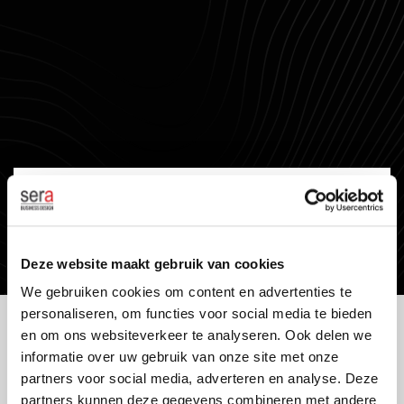
Deze website maakt gebruik van cookies
We gebruiken cookies om content en advertenties te
personaliseren, om functies voor social media te bieden
en om ons websiteverkeer te analyseren. Ook delen we
KWALITEIT ALS STANDAARD
informatie over uw gebruik van onze site met onze
Onze producten en diensten ontwikkelen wij aan de
partners voor social media, adverteren en analyse. Deze
hand van de modernste richtlijnen, kwalitatieve
partners kunnen deze gegevens combineren met andere