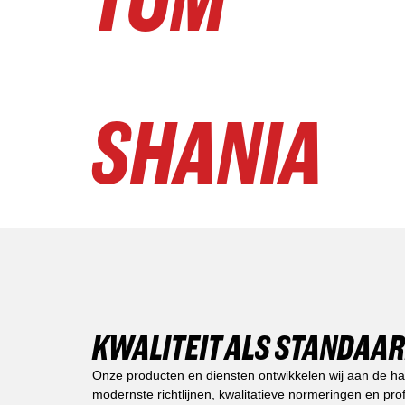
TOM
SHANIA
KWALITEIT ALS STANDAA
Onze producten en diensten ontwikkelen wij aan de h
modernste richtlijnen, kwalitatieve normeringen en pro