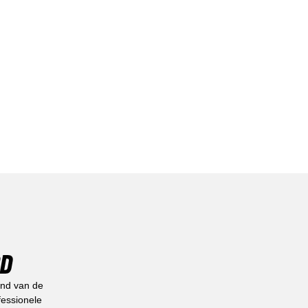
RD
and van de
fessionele