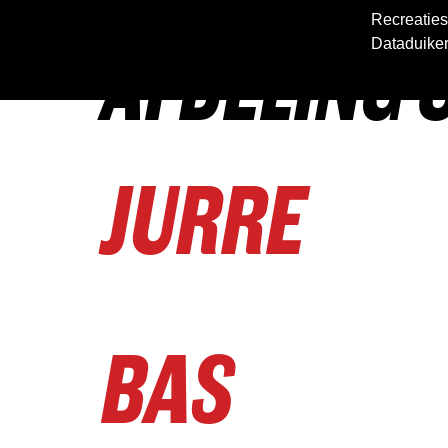
Recreaties
AFDELING 
Dataduike
JURRE
BAS