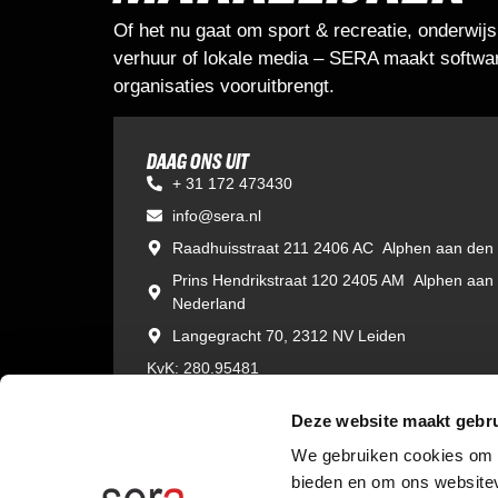
Of het nu gaat om sport & recreatie, onderwijs
verhuur of lokale media – SERA maakt softwar
organisaties vooruitbrengt.
DAAG ONS UIT
+ 31 172 473430
info@sera.nl
Raadhuisstraat 211 2406 AC Alphen aan den 
Prins Hendrikstraat 120 2405 AM Alphen aan
Nederland
Langegracht 70, 2312 NV Leiden
KvK: 280.95481
BTW: NL 8111.46.339 B01
Deze website maakt gebru
We gebruiken cookies om c
bieden en om ons websitev