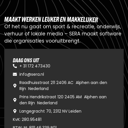
M
A
A
K
T
W
E
R
K
E
N
L
E
U
K
E
R
E
N
M
A
K
K
E
L
I
J
K
E
R
O
f
h
e
t
n
u
g
a
a
t
o
m
s
p
o
r
t
&
r
e
c
r
e
a
t
i
e
,
o
n
d
e
r
w
i
j
s
,
v
e
r
h
u
u
r
o
f
l
o
k
a
l
e
m
e
d
i
a
–
S
E
R
A
m
a
a
k
t
s
o
f
t
w
a
r
e
d
i
e
o
r
g
a
n
i
s
a
t
i
e
s
v
o
o
r
u
i
t
b
r
e
n
g
t
.
DAAG ONS UIT
+ 31 172 473430
info@sera.nl
Raadhuisstraat 211 2406 AC Alphen aan den
Rijn Nederland
Prins Hendrikstraat 120 2405 AM Alphen aan
den Rijn Nederland
Langegracht 70, 2312 NV Leiden
KvK: 280.95481
BTW: NL 8111.46.339 B01