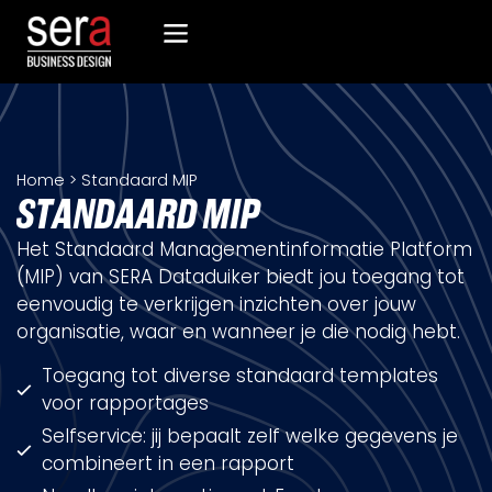
Home
>
Standaard MIP
S
T
A
N
D
A
A
R
D
M
I
P
Het Standaard Managementinformatie Platform
(MIP) van SERA Dataduiker biedt jou toegang tot
eenvoudig te verkrijgen inzichten over jouw
organisatie, waar en wanneer je die nodig hebt.
Toegang tot diverse standaard templates
voor rapportages
Selfservice: jij bepaalt zelf welke gegevens je
combineert in een rapport