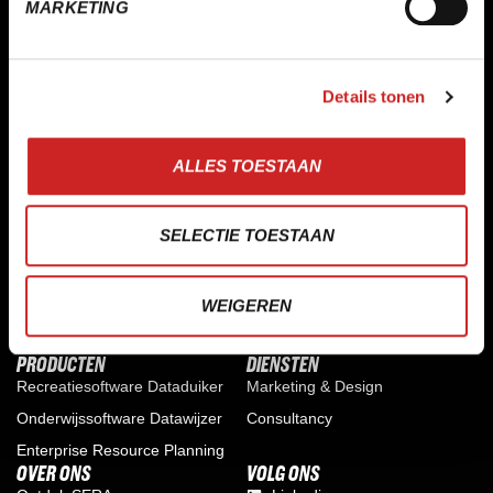
MARKETING
Raadhuisstraat 211 2406 AC Alphen aan den Rijn
Nederland
Prins Hendrikstraat 120 2405 AM Alphen aan den
Details tonen
Rijn Nederland
Langegracht 70, 2312 NV Leiden
KvK: 280.95481
ALLES TOESTAAN
BTW: NL 8111.46.339 B01
SELECTIE TOESTAAN
WEIGEREN
PRODUCTEN
DIENSTEN
Recreatiesoftware Dataduiker
Marketing & Design
Onderwijssoftware Datawijzer
Consultancy
Enterprise Resource Planning
OVER ONS
VOLG ONS