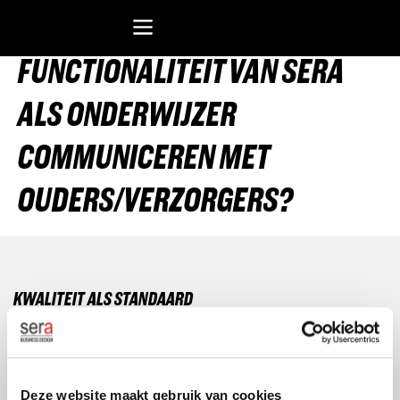
KUN JE IN DE OPP-
FUNCTIONALITEIT VAN SERA
Recreatiesoftware Dataduiker (NL)
Recreatiesoftware Dataduiker (BE)
Onderwijssoftware Datawijzer
Bedrijfssoftware ERP
ALS ONDERWIJZER
COMMUNICEREN MET
OUDERS/VERZORGERS?
KWALITEIT ALS STANDAARD
Onze producten en diensten ontwikkelen wij aan de hand
van de modernste richtlijnen, kwalitatieve normeringen en
professionele certificeringen.
Deze website maakt gebruik van cookies