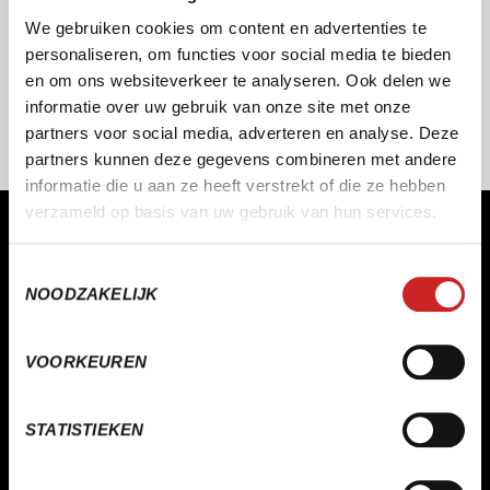
We gebruiken cookies om content en advertenties te
personaliseren, om functies voor social media te bieden
en om ons websiteverkeer te analyseren. Ook delen we
informatie over uw gebruik van onze site met onze
partners voor social media, adverteren en analyse. Deze
partners kunnen deze gegevens combineren met andere
informatie die u aan ze heeft verstrekt of die ze hebben
verzameld op basis van uw gebruik van hun services.
MAAKT WERKEN LEUKER EN MAKKELIJKER
Toestemmingsselectie
NOODZAKELIJK
Of het nu gaat om sport & recreatie, onderwijs,
verhuur of lokale media – SERA maakt software die
organisaties vooruitbrengt.
VOORKEUREN
DAAG ONS UIT
STATISTIEKEN
+ 31 172 473430
info@sera.nl