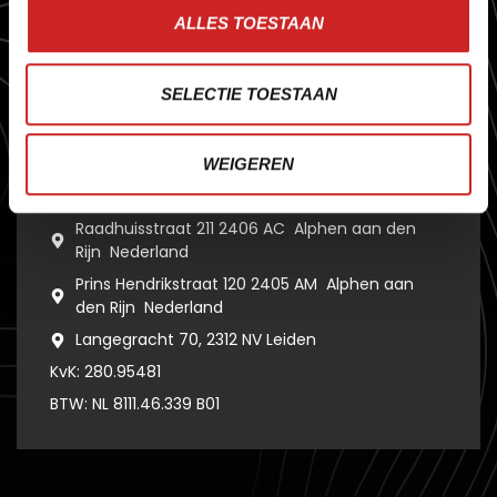
O
f
h
e
t
n
u
g
a
a
t
o
m
s
p
o
r
t
&
r
e
c
r
e
a
t
i
e
,
o
n
d
e
r
w
i
j
s
,
ALLES TOESTAAN
v
e
r
h
u
u
r
o
f
l
o
k
a
l
e
m
e
d
i
a
–
S
E
R
A
m
a
a
k
t
s
o
f
t
w
a
r
e
d
i
e
o
r
g
a
n
i
s
a
t
i
e
s
v
o
o
r
u
i
t
b
r
e
n
g
t
.
SELECTIE TOESTAAN
DAAG ONS UIT
+ 31 172 473430
WEIGEREN
info@sera.nl
Raadhuisstraat 211 2406 AC Alphen aan den
Rijn Nederland
Prins Hendrikstraat 120 2405 AM Alphen aan
den Rijn Nederland
Langegracht 70, 2312 NV Leiden
KvK: 280.95481
BTW: NL 8111.46.339 B01