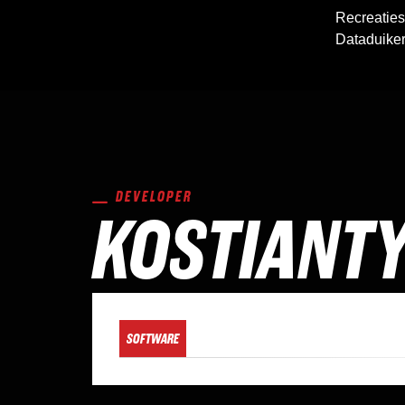
Recreaties
Dataduike
DEVELOPER
KOSTIANT
SOFTWARE