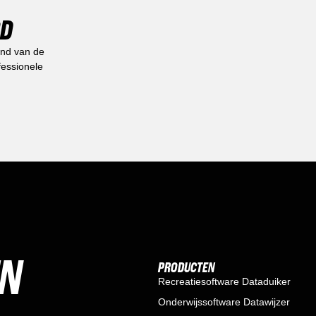
RD
and van de
fessionele
EN
PRODUCTEN
Recreatiesoftware Dataduiker
Onderwijssoftware Datawijzer