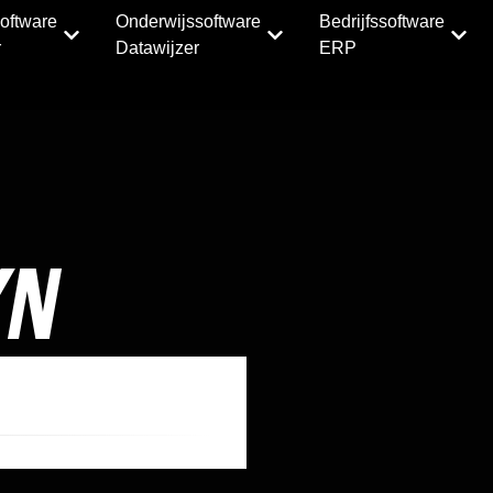
oftware
Onderwijssoftware
Bedrijfssoftware
r
Datawijzer
ERP
YN