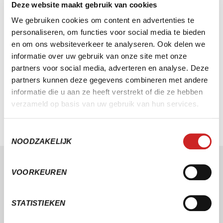
SERA als onderwijzer communiceren
Deze website maakt gebruik van cookies
met ouders/verzorgers?
We gebruiken cookies om content en advertenties te
personaliseren, om functies voor social media te bieden
en om ons websiteverkeer te analyseren. Ook delen we
Hoe ondersteunt de OPP-functionaliteit
informatie over uw gebruik van onze site met onze
leerlingen met extra
partners voor social media, adverteren en analyse. Deze
partners kunnen deze gegevens combineren met andere
ondersteuningsbehoeften in het regulier
informatie die u aan ze heeft verstrekt of die ze hebben
basisonderwijs?
verzameld op basis van uw gebruik van hun services.
Toestemmingsselectie
NOODZAKELIJK
VOORKEUREN
KWALITEIT ALS STANDAARD
Onze producten en diensten ontwikkelen wij aan de hand
STATISTIEKEN
van de modernste richtlijnen, kwalitatieve normeringen en
professionele certificeringen.