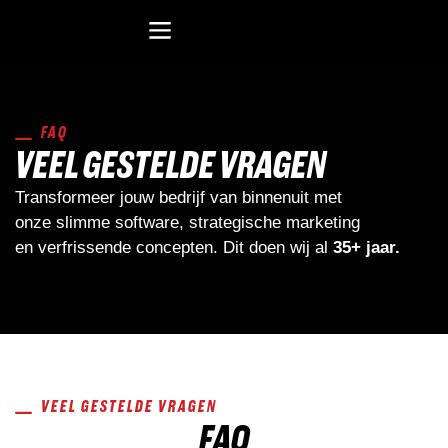
Recreatiesoftware Dataduiker (NL)
Recreatiesoftware Dataduiker (BE)
Onderwijssoftware Datawijzer
Bedrijfssoftware ERP
FAQ
VEEL GESTELDE VRAGEN
Transformeer jouw bedrijf van binnenuit met
onze slimme software, strategische marketing
en verfrissende concepten. Dit doen wij al
35+ jaar.
VEEL GESTELDE VRAGEN
FAQ