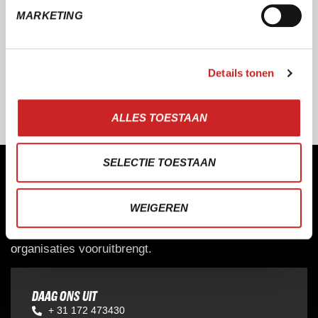
MARKETING
Details tonen
ALLES TOESTAAN
SELECTIE TOESTAAN
MAAKT WERKEN LEUKER EN MAKKELIJKER
WEIGEREN
Of het nu gaat om sport & recreatie, onderwijs,
verhuur of lokale media – SERA maakt software die
organisaties vooruitbrengt.
DAAG ONS UIT
+ 31 172 473430