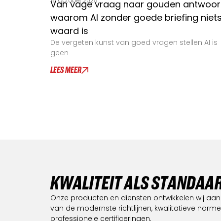
16 October 2025
Van vage vraag naar gouden antwoor
waarom AI zonder goede briefing niet
waard is
De vergeten kunst van goed vragen stellen AI is
geen
LEES MEER
K
W
A
L
I
T
E
I
T
A
L
S
S
T
A
N
D
A
A
Onze producten en diensten ontwikkelen wij aa
van de modernste richtlijnen, kwalitatieve norm
professionele certificeringen.