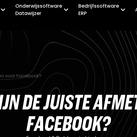
Onderwijssoftware
Bedrijfssoftware
Datawijzer
ERP
gen voor Facebook?
I
J
N
D
E
J
U
I
S
T
E
A
F
M
E
F
A
C
E
B
O
O
K
?