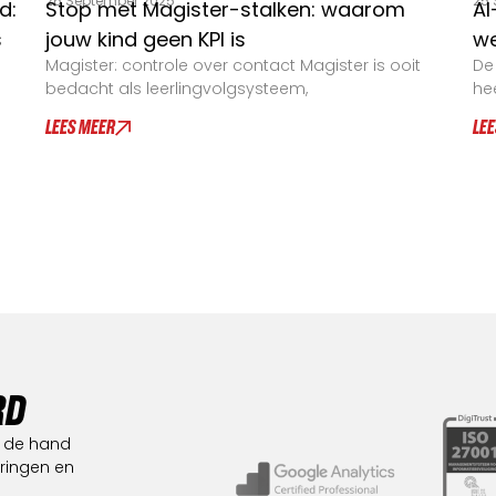
26 September 2025
25 
d:
Stop met Magister-stalken: waarom
AI
s
jouw kind geen KPI is
we
Magister: controle over contact Magister is ooit
De
bedacht als leerlingvolgsysteem,
he
LEES MEER
LE
R
D
n de hand
eringen en