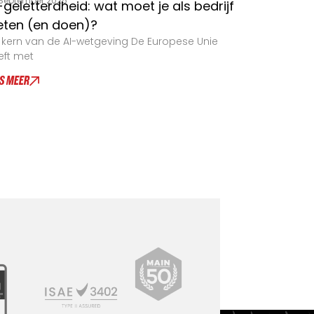
September 2025
-geletterdheid: wat moet je als bedrijf
ten (en doen)?
 kern van de AI-wetgeving De Europese Unie
eft met
ES MEER