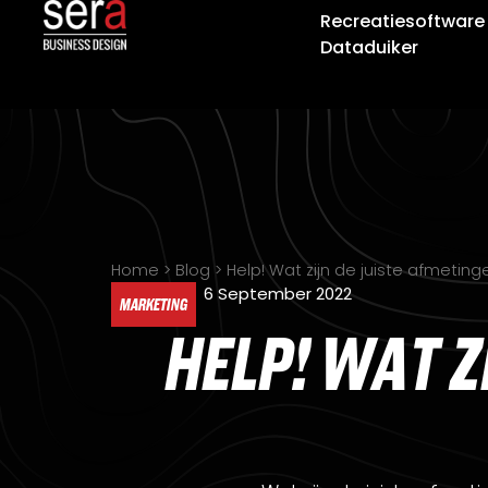
Recreatiesoftware
Dataduiker
Home
>
Blog
>
Help! Wat zijn de juiste afmetin
6 September 2022
MARKETING
H
E
L
P
!
W
A
T
Z