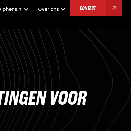
CONTACT
Alphens.nl
Over ons
T
I
N
G
E
N
V
O
O
R