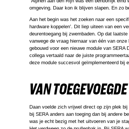
“Alphen aan den Rijn was een behoorlijk eind 
omgeving. Daar kon ik blijven slapen. En zo b
Aan het begin was het zoeken naar een specif
hardware koppelen’. Dit liep uiteen van een v
deurentoegang bij zwembaden. Op dat laatste be
vanwege de vraag hiernaar van één van onze k
gebouwd voor een nieuwe module van SERA Data
collega vertaald naar de juiste programmeerta
deze module succesvol geïmplementeerd bij ee
VAN TOE
GEVOEGDE
Daan voelde zich vrijwel direct op zijn plek b
bij SERA anders aan toeging dan bij andere be
was je echt bezig met het uitvoeren van je st
Het verdween zo de prullenbak in. Bij SERA wa