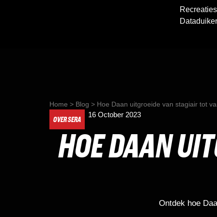
Recreaties
Dataduike
Home
>
Blog
>
Hoe Daan uitgroeide van stagiair tot va
16 October 2023
OVER SERA
HOE DAAN UIT
Ontdek hoe Daa