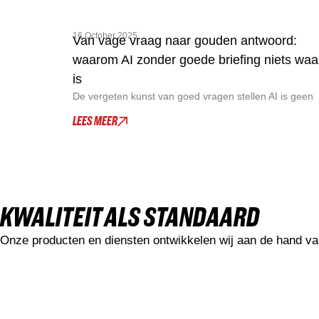
16 October 2025
Van vage vraag naar gouden antwoord:
waarom AI zonder goede briefing niets waa
is
De vergeten kunst van goed vragen stellen AI is geen
LEES MEER
KWALITEIT ALS STANDAARD
Onze producten en diensten ontwikkelen wij aan de hand van 