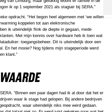
weg van Limburg, maar gelukkig woont er familie in de
egon ik op 1 september 2021 als stagiair bij SERA.”
ieke opdracht. “Het begon heel algemeen met ‘we willen
erwarming koppelen tot aan elektronische
n ik uiteindelijk flink de diepte in gegaan, mede
lanten. Met mijn kennis over hardware heb ik toen wat
duiker: toegangsbeheer. Dit is uiteindelijk door een
al. En het mooie? Nog tijdens mijn stageperiode werd
n klant.”
 WAARDE
ij SERA. “Binnen een paar dagen had ik al door dat het er
drijven waar ik stage had gelopen. Bij andere bedrijven
ageopdracht, waar uiteindelijk niks mee werd gedaan.
s dat totaal niet zo. Er werd juist gekeken naar wat het