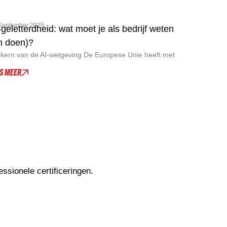
September 2025
-geletterdheid: wat moet je als bedrijf weten
n doen)?
kern van de AI-wetgeving De Europese Unie heeft met
ES MEER
ssionele certificeringen.