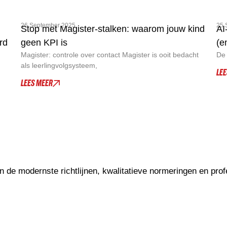
26 September 2025
25 
Stop met Magister-stalken: waarom jouw kind
AI
rd
geen KPI is
(e
Magister: controle over contact Magister is ooit bedacht
De 
als leerlingvolgsysteem,
LE
LEES MEER
de modernste richtlijnen, kwalitatieve normeringen en profe