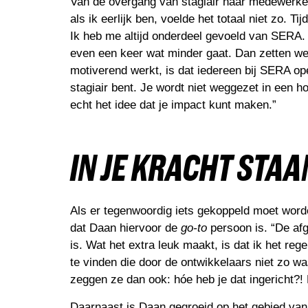
Van de overgang van stagiair naar medewerke
als ik eerlijk ben, voelde het totaal niet zo. Ti
Ik heb me altijd onderdeel gevoeld van SERA. I
even een keer wat minder gaat. Dan zetten we 
motiverend werkt, is dat iedereen bij SERA op
stagiair bent. Je wordt niet weggezet in een h
echt het idee dat je impact kunt maken.”
IN JE
KRACHT STAA
Als er tegenwoordig iets gekoppeld moet wor
dat Daan hiervoor de
go-to
persoon is. “De afg
is. Wat het extra leuk maakt, is dat ik het r
te vinden die door de ontwikkelaars niet zo w
zeggen ze dan ook: hóe heb je dat ingericht?! 
Daarnaast is Daan gegroeid op het gebied van