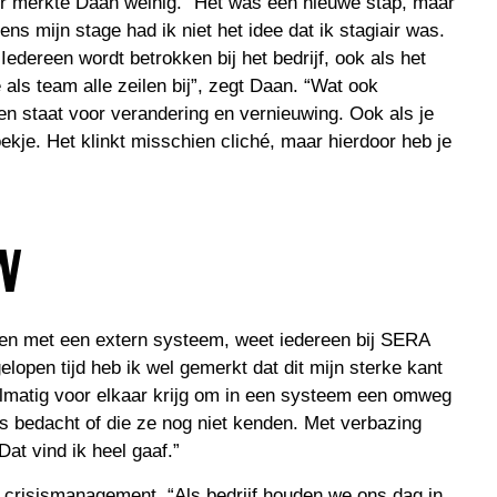
r merkte Daan weinig. “Het was een nieuwe stap, maar
jdens mijn stage had ik niet het idee dat ik stagiair was.
edereen wordt betrokken bij het bedrijf, ook als het
als team alle zeilen bij”, zegt Daan. “Wat ook
en staat voor verandering en vernieuwing. Ook als je
oekje. Het klinkt misschien cliché, maar hierdoor heb je
N
den met een extern systeem, weet iedereen bij SERA
elopen tijd heb ik wel gemerkt dat dit mijn sterke kant
egelmatig voor elkaar krijg om in een systeem een omweg
as bedacht of die ze nog niet kenden. Met verbazing
Dat vind ik heel gaaf.”
 crisismanagement. “Als bedrijf houden we ons dag in,