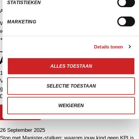
STATISTIEKEN
ARTIKEL GESCHREVEN DOOR
MARKETING
Wietske
wietske@sera.nl
+31 6 18 72 25 36
Details tonen
MEER LEREN?
ANDERE ARTIKELEN
ALLES TOESTAAN
16 October 2025
Van vage vraag naar gouden antwoord: waarom AI zonder
SELECTIE TOESTAAN
goede briefing niets waard is
De vergeten kunst van goed vragen stellen AI is geen
WEIGEREN
LEES MEER
26 September 2025
Stop met Magister-stalken: waarom jouw kind geen KPI is