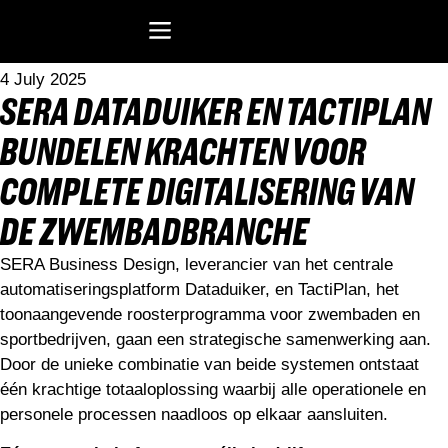
Home
>
Blog
>
SERA Dataduiker en TactiPlan bundelen krachten voor
complete digitalisering van de zwembadbranche
Dataduiker
4 July 2025
Recreatiesoftware Dataduiker (NL)
Recreatiesoftware Dataduiker (BE)
Onderwijssoftware Datawijzer
Bedrijfssoftware ERP
SERA DATADUIKER EN TACTIPLAN
BUNDELEN KRACHTEN VOOR
COMPLETE DIGITALISERING VAN
DE ZWEMBADBRANCHE
SERA Business Design, leverancier van het centrale
automatiseringsplatform Dataduiker, en TactiPlan, het
toonaangevende roosterprogramma voor zwembaden en
sportbedrijven, gaan een strategische samenwerking aan.
Door de unieke combinatie van beide systemen ontstaat
één krachtige totaaloplossing waarbij alle operationele en
personele processen naadloos op elkaar aansluiten.