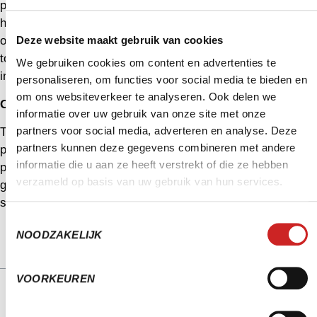
platform ondersteunt onder meer planning & verhuur,
horeca, kassasysteem, leerlingvolgsysteem, mijn-
Deze website maakt gebruik van cookies
omgeving, rapportages, marketing automation en
toegangscontrole & beheer. Meer
We gebruiken cookies om content en advertenties te
informatie:
www.sera.nl/dataduiker
.
personaliseren, om functies voor social media te bieden en
om ons websiteverkeer te analyseren. Ook delen we
Over TactiPlan
informatie over uw gebruik van onze site met onze
partners voor social media, adverteren en analyse. Deze
TactiPlan is het complete roosterprogramma voor
partners kunnen deze gegevens combineren met andere
personeelsplanning in zwembaden en sportbedrijven. Het
informatie die u aan ze heeft verstrekt of die ze hebben
programma ondersteunt CAO-regelgeving, is
verzameld op basis van uw gebruik van hun services.
gebruiksvriendelijk en koppelt vlekkeloos met de
salarisadministratie. Meer informatie:
www.tactiplan.nl
.
Toestemmingsselectie
NOODZAKELIJK
INHOUDSOPGAVE
VOORKEUREN