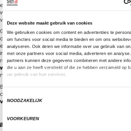
en
verbetert
uiteindelijk je
conversieratio’s
. Dus
waar wacht je nog op? Begin vandaag nog met het
verbeteren van de UX op je website!
Deze website maakt gebruik van cookies
Geef je dit werk liever uit handen? Dat kan! Bij SERA
We gebruiken cookies om content en advertenties te persona
ontwikkelen we
gebruiksvriendelijke websites
met
om functies voor social media te bieden en om ons websitev
een juiste combinatie van creativiteit en technisch
analyseren. Ook delen we informatie over uw gebruik van on
inzicht. Geen website die gebaseerd is op de 3-klik-
met onze partners voor social media, adverteren en analyse
regel dus, maar altijd
een soepel werkend
partners kunnen deze gegevens combineren met andere info
webdesign met gebruiksvriendelijke flows
dat
die u aan ze heeft verstrekt of die ze hebben verzameld op 
naadloos aansluit op jouw bedrijf.
uw gebruik van hun services.
Benieuwd wat SERA voor jou kan betekenen? Neem
contact met ons op via
marketing@sera.nl
voor
een
Toestemmingsselectie
vrijblijvend gesprek
.
NOODZAKELIJK
VOORKEUREN
INHOUDSOPGAVE