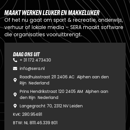
M
A
A
K
T
W
E
R
K
E
N
L
E
U
K
E
R
E
N
M
A
K
K
E
L
I
J
K
E
R
O
f
h
e
t
n
u
g
a
a
t
o
m
s
p
o
r
t
&
r
e
c
r
e
a
t
i
e
,
o
n
d
e
r
w
i
j
s
,
v
e
r
h
u
u
r
o
f
l
o
k
a
l
e
m
e
d
i
a
–
S
E
R
A
m
a
a
k
t
s
o
f
t
w
a
r
e
d
i
e
o
r
g
a
n
i
s
a
t
i
e
s
v
o
o
r
u
i
t
b
r
e
n
g
t
.
DAAG ONS UIT
+ 31 172 473430
info@sera.nl
Raadhuisstraat 211 2406 AC Alphen aan den
Rijn Nederland
Prins Hendrikstraat 120 2405 AM Alphen aan
den Rijn Nederland
Langegracht 70, 2312 NV Leiden
KvK: 280.95481
BTW: NL 8111.46.339 B01