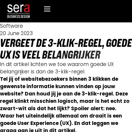
Home
>
Blog
>
Vergeet de 3-klik-regel, goede UX is veel
belangrijker
Software
20 June 2023
V
E
R
G
E
E
T
D
E
3
-
K
L
I
K
-
R
E
G
E
L
,
G
O
E
D
E
U
X
I
S
V
E
E
L
B
E
L
A
N
G
R
I
J
K
E
R
In dit artikel lichten we toe waarom goede UX
belangrijker is dan de 3-klik-regel.
Tel jij of websitebezoekers binnen 3 klikken de
gewenste informatie kunnen vinden op jouw
website? Dan houd jij je aan de 3-klik-regel. Deze
regel klinkt misschien logisch, maar is het echt zo
zwart-wit als dat het lijkt? Spoiler alert: nee.
Waar het uiteindelijk allemaal om draait is een
goede User Experience (UX). En dat leggen we
graag aan je uit in dit
artikel.