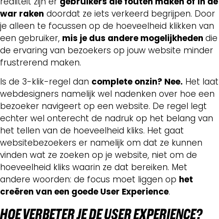
realiteit zijn er
gebruikers die fouten maken of
in de
war raken
doordat ze iets verkeerd begrijpen. Door
je alleen te focussen op de hoeveelheid klikken van
een gebruiker,
mis je dus andere mogelijkheden
die
de ervaring van bezoekers op jouw website minder
frustrerend maken.
Is de 3-klik-regel dan
complete onzin? Nee.
Het laat
webdesigners namelijk wel nadenken over hoe een
bezoeker navigeert op een website. De regel legt
echter wel onterecht de nadruk op het belang van
het tellen van de hoeveelheid kliks. Het gaat
websitebezoekers er namelijk om dat ze kunnen
vinden wat ze zoeken op je website, niet om de
hoeveelheid kliks waarin ze dat bereiken. Met
andere woorden: de focus moet liggen op
het
creëren van een goede User Experience
.
HOE VER
BETER JE DE USER EXPERIENCE?