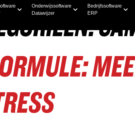
oftware
Onderwijssoftware
Bedrijfssoftware
EGORIEËN:
CA
r
Datawijzer
ERP
ORMULE: MEE
TRESS