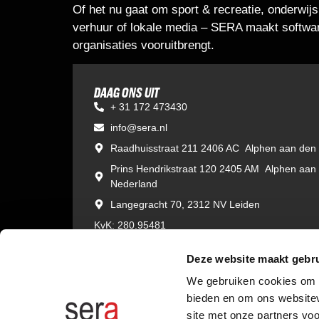
Of het nu gaat om sport & recreatie, onderwijs
verhuur of lokale media – SERA maakt softwar
organisaties vooruitbrengt.
DAAG ONS UIT
+ 31 172 473430
info@sera.nl
Raadhuisstraat 211 2406 AC Alphen aan den 
Prins Hendrikstraat 120 2405 AM Alphen aan
Nederland
Langegracht 70, 2312 NV Leiden
KvK: 280.95481
BTW: NL 8111.46.339 B01
Deze website maakt gebru
We gebruiken cookies om c
bieden en om ons websitev
site met onze partners vo