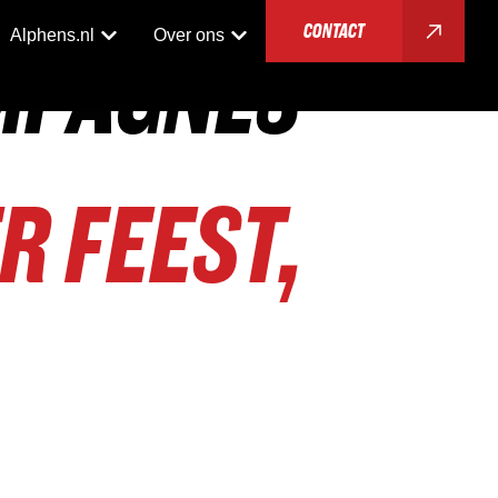
CONTACT
Alphens.nl
Over ons
MPAGNES
R FEEST,