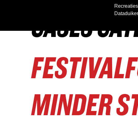
Recreaties
CASES CAT
Dataduike
FESTIVALF
MINDER S