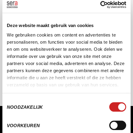
KWALITEIT ALS STANDAARD
Deze website maakt gebruik van cookies
Onze producten en diensten ontwikkelen wij aan de hand
van de modernste richtlijnen, kwalitatieve normeringen en
We gebruiken cookies om content en advertenties te
professionele certificeringen.
personaliseren, om functies voor social media te bieden
en om ons websiteverkeer te analyseren. Ook delen we
informatie over uw gebruik van onze site met onze
partners voor social media, adverteren en analyse. Deze
partners kunnen deze gegevens combineren met andere
informatie die u aan ze heeft verstrekt of die ze hebben
verzameld op basis van uw gebruik van hun services.
Toestemmingsselectie
NOODZAKELIJK
VOORKEUREN
M
A
A
K
T
W
E
R
K
E
N
L
E
U
K
E
R
E
N
M
A
K
K
E
L
I
J
K
E
R