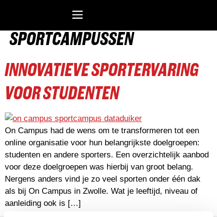
CASES CATEGORIEËN:
SPORTCAMPUSSEN
Recreatiesoftware Dataduiker (NL)
Recreatiesoftware Dataduiker (BE)
Onderwijssoftware Datawijzer
Bedrijfssoftware ERP
INNOVATIEVE SPORTERVARING
VOOR STUDENTEN
On Campus had de wens om te transformeren tot een
online organisatie voor hun belangrijkste doelgroepen:
studenten en andere sporters. Een overzichtelijk aanbod
voor deze doelgroepen was hierbij van groot belang.
Nergens anders vind je zo veel sporten onder één dak
als bij On Campus in Zwolle. Wat je leeftijd, niveau of
aanleiding ook is […]