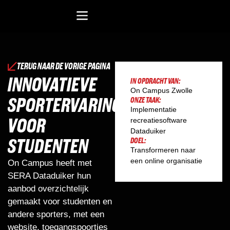
Recreatiesoftware Dataduiker (NL)
Recreatiesoftware Dataduiker (BE)
Onderwijssoftware Datawijzer
Bedrijfssoftware ERP
TERUG NAAR DE VORIGE PAGINA
INNOVATIEVE
IN OPDRACHT VAN:
On Campus Zwolle
SPORTERVARING
ONZE TAAK:
Implementatie
VOOR
recreatiesoftware
Dataduiker
STUDENTEN
DOEL:
Transformeren naar
een online organisatie
On Campus heeft met
SERA Dataduiker hun
aanbod overzichtelijk
gemaakt voor studenten en
andere sporters, met een
website, toegangspoortjes