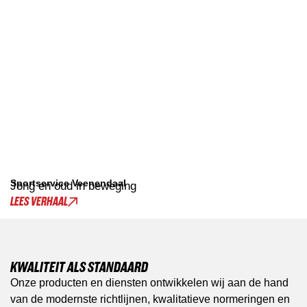
Sportservice Veenendaal
Jong en oud in beweging
LEES VERHAAL
KWALITEIT ALS STANDAARD
Onze producten en diensten ontwikkelen wij aan de hand
van de modernste richtlijnen, kwalitatieve normeringen en