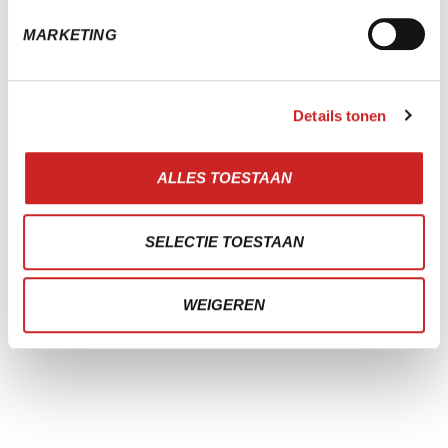
MARKETING
Details tonen
WoerdenSport
ALLES TOESTAAN
Minder kliks, meer gemak
LEES VERHAAL
SELECTIE TOESTAAN
WEIGEREN