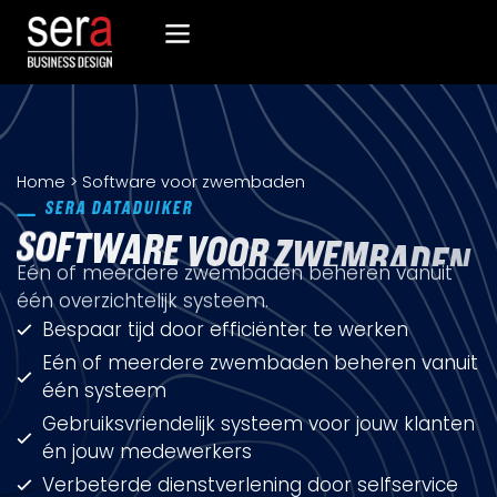
Recreatiesoftware Dataduiker (NL)
Recreatiesoftware Dataduiker (BE)
Onderwijssoftware Datawijzer
Bedrijfssoftware ERP
Home
>
Software voor zwembaden
SERA DATADUIKER
S
O
F
T
W
A
R
E
V
O
O
R
Z
W
E
M
B
A
D
E
N
Eén of meerdere zwembaden beheren vanuit
één overzichtelijk systeem.
Bespaar tijd door efficiënter te werken
Eén of meerdere zwembaden beheren vanuit
één systeem
Gebruiksvriendelijk systeem voor jouw klanten
én jouw medewerkers
Verbeterde dienstverlening door selfservice