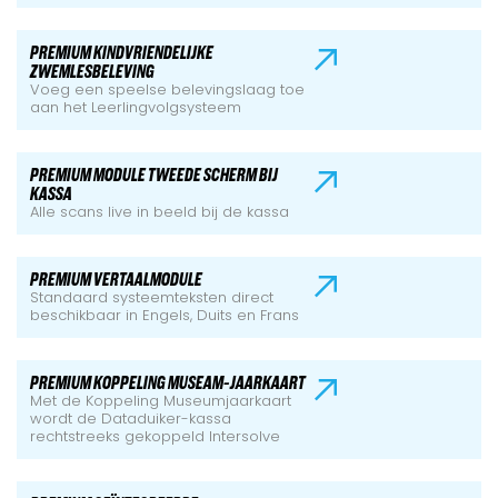
PREMIUM KINDVRIENDELIJKE
ZWEMLESBELEVING
Voeg een speelse belevingslaag toe
aan het Leerlingvolgsysteem
PREMIUM MODULE TWEEDE SCHERM BIJ
KASSA
Alle scans live in beeld bij de kassa
PREMIUM VERTAALMODULE
Standaard systeemteksten direct
beschikbaar in Engels, Duits en Frans
PREMIUM KOPPELING MUSEAM-JAARKAART
Met de Koppeling Museumjaarkaart
wordt de Dataduiker-kassa
rechtstreeks gekoppeld Intersolve