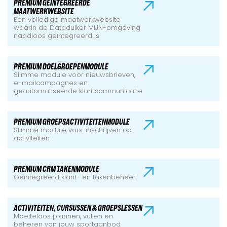
PREMIUM GEÏNTEGREERDE
MAATWERKWEBSITE
Een volledige maatwerkwebsite
waarin de Dataduiker MIJN-omgeving
naadloos geïntegreerd is
PREMIUM DOELGROEPENMODULE
Slimme module voor nieuwsbrieven,
e-mailcampagnes en
geautomatiseerde klantcommunicatie
PREMIUM GROEPSACTIVITEITENMODULE
Slimme module voor inschrijven op
activiteiten
PREMIUM CRM TAKENMODULE
Geïntegreerd klant- en takenbeheer
ACTIVITEITEN, CURSUSSEN & GROEPSLESSEN
Moeiteloos plannen, vullen en
beheren van jouw sportaanbod