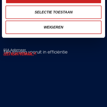
SELECTIE TOESTAAN
WEIGEREN
ESA Aalsmeer
Een sprong vooruit in efficiëntie
LEES KLANTVERHAAL