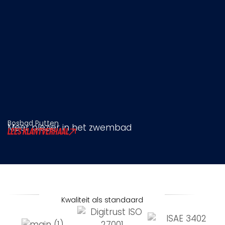
Bosbad Putten
Meer plezier in het zwembad
LEES KLANTVERHAAL
Kwaliteit als standaard