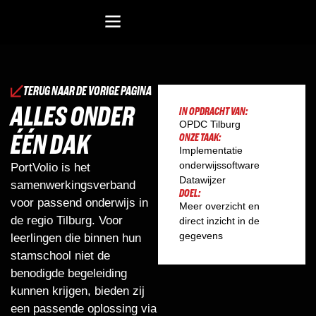
Recreatiesoftware Dataduiker (NL)
Recreatiesoftware Dataduiker (BE)
Onderwijssoftware Datawijzer
Bedrijfssoftware ERP
TERUG NAAR DE VORIGE PAGINA
ALLES ONDER
IN OPDRACHT VAN:
OPDC Tilburg
ÉÉN DAK
ONZE TAAK:
Implementatie
onderwijssoftware
PortVolio is het
Datawijzer
samenwerkingsverband
DOEL:
voor passend onderwijs in
Meer overzicht en
de regio Tilburg. Voor
direct inzicht in de
gegevens
leerlingen die binnen hun
stamschool niet de
benodigde begeleiding
kunnen krijgen, bieden zij
een passende oplossing via