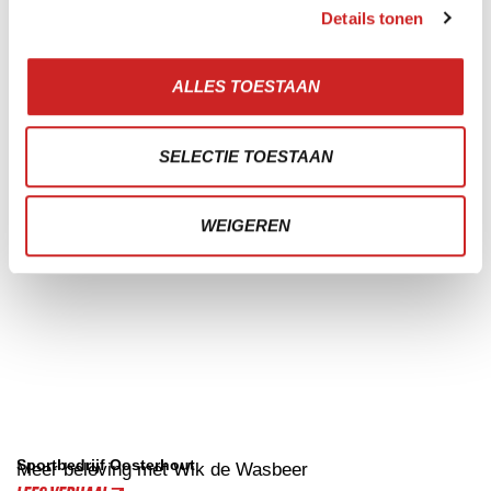
Details tonen
ALLES TOESTAAN
SELECTIE TOESTAAN
WEIGEREN
Sportbedrijf Oosterhout
Meer beleving met Wik de Wasbeer