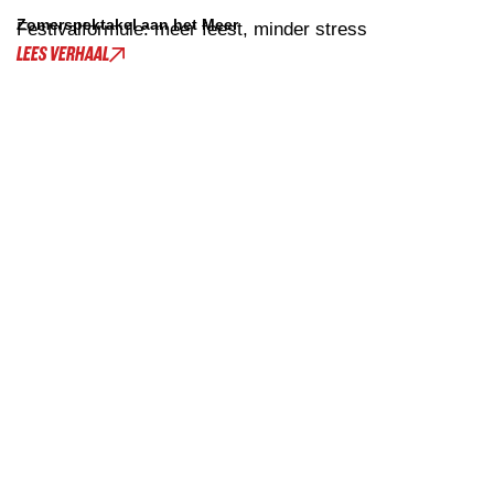
Zomerspektakel aan het Meer
Festivalformule: meer feest, minder stress
LEES VERHAAL