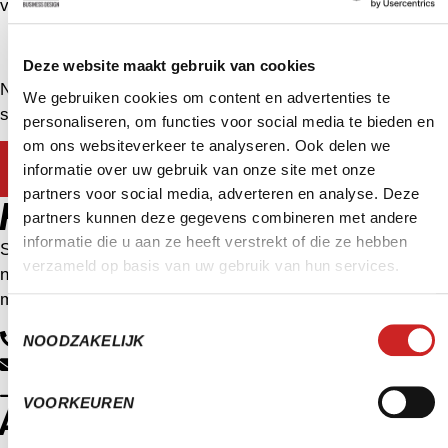
vinden.
Deze website maakt gebruik van cookies
Neem vrijblijvend contact op met één van onze
We gebruiken cookies om content en advertenties te
specialisten!
personaliseren, om functies voor social media te bieden en
om ons websiteverkeer te analyseren. Ook delen we
KOM IN CONTACT
informatie over uw gebruik van onze site met onze
partners voor social media, adverteren en analyse. Deze
HOE KUNNEN WE JE HELPEN?
partners kunnen deze gegevens combineren met andere
informatie die u aan ze heeft verstrekt of die ze hebben
Software. Marketing. Consultancy. Waar je ook hulp bij
verzameld op basis van uw gebruik van hun services.
nodig hebt, wij staan voor je klaar. We denken graag met je
mee over een oplossing die bij jou past. Daag jij ons uit?
Toestemmingsselectie
+31 172 47 34 30
NOODZAKELIJK
info@sera.nl
Nog meer klantverhalen
VOORKEUREN
AL GEZIEN?