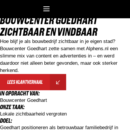
TERUG NAAR DE VORIGE PAGINA
BOUWCENTER GOEDHART
Recreatiesoftware Dataduiker (NL)
Recreatiesoftware Dataduiker (BE)
Onderwijssoftware Datawijzer
Bedrijfssoftware ERP
ZICHTBAAR EN VINDBAAR
Hoe blijf je als bouwbedrijf zichtbaar in je eigen stad?
Bouwcenter Goedhart zette samen met Alphens.nl een
slimme mix van content en advertenties in – en werd
daardoor niet alleen beter gevonden, maar ook sterker
herkend.
LEES KLANTVERHAAL
IN OPDRACHT VAN:
Bouwcenter Goedhart
ONZE TAAK:
Lokale zichtbaarheid vergroten
DOEL:
Goedhart positioneren als betrouwbaar familiebedrijf in