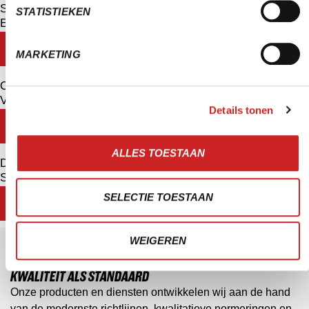
Sportbedrijf Drachten
STATISTIEKEN
Eén database, twee websites
LEES VERHAAL
MARKETING
OPDC Zuid-Holland West
Van chaos naar controle
Details tonen
LEES VERHAAL
ALLES TOESTAAN
Dijk en Waard Sport
Samen in beweging, samen in beeld
SELECTIE TOESTAAN
LEES VERHAAL
WEIGEREN
KWALITEIT ALS STANDAARD
Onze producten en diensten ontwikkelen wij aan de hand
van de modernste richtlijnen, kwalitatieve normeringen en